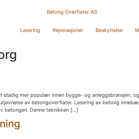
Lasering
Reperasjoner
Beskyttelse
M
org
tt stadig mer populær innen bygge- og anleggsbransjen, og
utjevnelse av betongoverflater. Lasering av betong innebære
 av betongen. Denne teknikken […]
sning