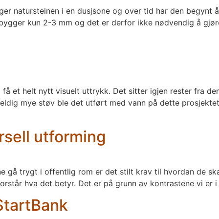
gger natursteinen i en dusjsone og over tid har den begynt å 
 bygger kun 2-3 mm og det er derfor ikke nødvendig å gjø
å et helt nytt visuelt uttrykk. Det sitter igjen rester fra 
veldig mye støv ble det utført med vann på dette prosjekt
sell utforming
e gå trygt i offentlig rom er det stilt krav til hvordan de 
forstår hva det betyr. Det er på grunn av kontrastene vi er i 
StartBank