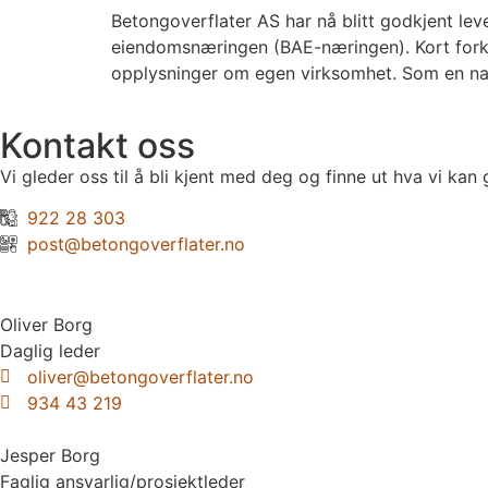
Betongoverflater AS har nå blitt godkjent lev
eiendomsnæringen (BAE-næringen). Kort forkla
opplysninger om egen virksomhet. Som en natu
Kontakt oss
Vi gleder oss til å bli kjent med deg og finne ut hva vi kan
922 28 303
post@betongoverflater.no
Oliver Borg
Daglig leder
oliver@betongoverflater.no
934 43 219
Jesper Borg
Faglig ansvarlig/prosjektleder